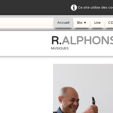
Ce site utilise des c
Accueil
Bio
Live
C
▼
R.
ALPHON
MUSIQUES