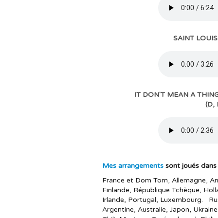
SAINT LOUIS
SAINT LOUIS
IT DON'T MEAN A THING
IT DON'T MEAN A THING
(D,
Mes arrangements
sont joués dans
France et Dom Tom, Allemagne, Ang
Finlande, République Tchèque, Holl
Irlande, Portugal, Luxembourg. Russ
Argentine, Australie, Japon, Ukrai