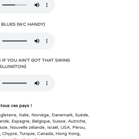
 BLUES (W.C HANDY)
 BLUES (W.C HANDY)
 IF YOU AIN'T GOT THAT SWING
 IF YOU AIN'T GOT THAT SWING
 ELLINGTON)
 tous ces pays !
leterre, Italie, Norvège, Danemark, Suède,
ande, Espagne, Belgique, Suisse, Autriche,
ie, Nouvelle zélande, Israël, USA, Pérou,
ne, Chypre, Turquie, Canada, Hong Kong,